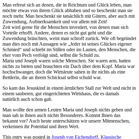
Man erfreut sich an denen, die in Reichtum und Glück leben, man
möchte etwas von ihrem Glück abhaben und so beschenkt man sie
noch mehr. Man beschenkt sie tatsächlich mit Gütern, aber auch mit
Zuwendung, Aufmerksamkeit und vor allem mit Zeit!
Zeit wird gerne für die Menschen investiert, von denen man sich
Vorteile erhofft. Andere, denen es nicht gut geht und die
Zuwendung bräuchten, weist man schroff zurück. Wie oft begründet
man dies noch mit Aussagen wie „Jeder ist seines Glückes eigener
Schmied“ und schiebt im Stillen oder im Lauten, den Menschen, die
eher vom Pech verfolgt sind, selbst die Schuld zu.
Maria und Joseph waren solche Menschen. Sie waren arm, hatten
nichts zu bieten und brauchten ein Dach über dem Kopf. Maria war
hochschwanger, doch die Wirtsleute sahen in ihr nichts als eine
Bettlerin, die an ihrem Schicksal selbst schuld war.
So kam das Jesuskind in einem ärmlichen Stall zur Welt und nicht in
einem sauberen, gut eingerichteten Wirtshaus, die es damals
natürlich auch schon gab.
Man wollte den armen Leuten Maria und Joseph nichts geben und
man sah in ihnen auch nichts Besonderes. Kommt Ihnen das
bekannt vor? Auch heute unterschätzen wir unsere Mitmenschen,
verkennen ihr Potential und ihren Wert.
This entry was posted in
Joseph von Eichendorff
,
Klassische