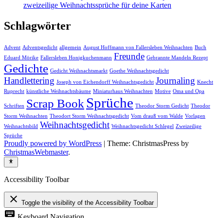
zweizeilige Weihnachtssprüche für deine Karten
Schlagwörter
Advent
Adventsgedicht
allgemein
August Hoffmann von Fallersleben Weihnachten
Buch
Freunde
Eduard Mörike
Fallersleben Honigkuchenmann
Gebrannte Mandeln Rezept
Gedichte
Gedicht Weihnachtsmarkt
Goethe Weihnachtsgedicht
Handlettering
Journaling
Joseph von Eichendorff Weihnachtsgedicht
Knecht
Ruprecht
künstliche Weihnachtsbäume
Miniaturhaus Weihnachten
Motive
Oma und Opa
Sprüche
Scrap Book
Schriften
Theodor Storm Gedicht
Theodor
Storm Weihnachten
Theodort Storm Weihnachtsgedicht
Vom drauß vom Walde
Vorlagen
Weihnachtsgedicht
Weihnachtsbild
Weihnachtsgedicht Schlegel
Zweizeilige
Sprüche
Proudly powered by WordPress
|
Theme: ChristmasPress by
ChristmasWebmaster
.
Accessibility Toolbar
close
Toggle the visibility of the Accessibility Toolbar
keyboard
Keyboard Navigation