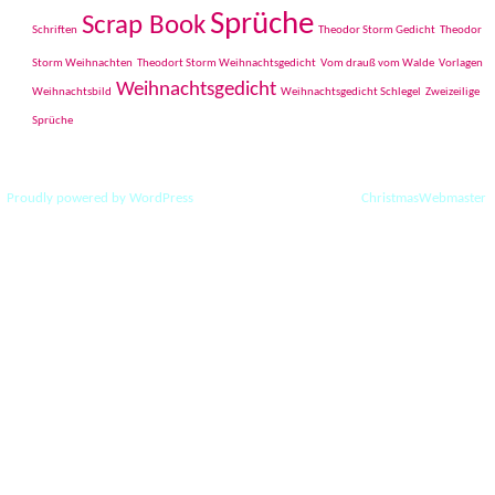
Sprüche
Scrap Book
Schriften
Theodor Storm Gedicht
Theodor
Storm Weihnachten
Theodort Storm Weihnachtsgedicht
Vom drauß vom Walde
Vorlagen
Weihnachtsgedicht
Weihnachtsbild
Weihnachtsgedicht Schlegel
Zweizeilige
Sprüche
Proudly powered by WordPress
|
Theme: ChristmasPress by
ChristmasWebmaster
.