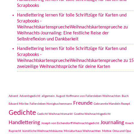
Scrapbooks
Handlettering lernen für tolle Schriftzüge für Karten und
Scrapbooks -
WeihnachtskartenspruecheWeihnachtskartensprueche
zu
Weihnachts-Journaling: Eine festliche Reise der
Selbstreflexion und Dankbarkeit
Handlettering lernen für tolle Schriftzüge für Karten und
Scrapbooks -
WeihnachtskartenspruecheWeihnachtskartensprueche
zu
15
zweizeilige Weihnachtssprüche für deine Karten
Schlagwörter
Advent
Adventsgedicht
allgemein
August Hoffmann von Fallersleben Weihnachten
Buch
Freunde
Eduard Mörike
Fallersleben Honigkuchenmann
Gebrannte Mandeln Rezept
Gedichte
Gedicht Weihnachtsmarkt
Goethe Weihnachtsgedicht
Handlettering
Journaling
Joseph von Eichendorff Weihnachtsgedicht
Knech
Ruprecht
künstliche Weihnachtsbäume
Miniaturhaus Weihnachten
Motive
Oma und Opa