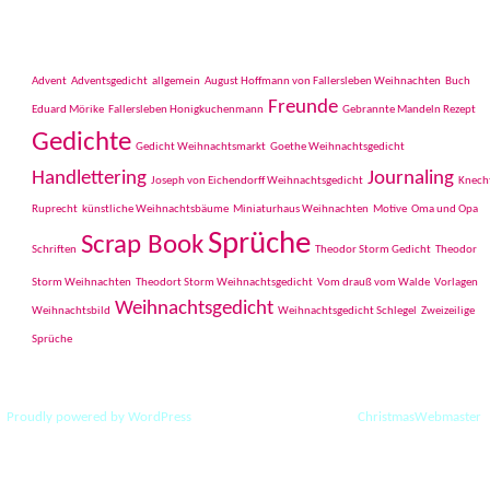
Schlagwörter
Advent
Adventsgedicht
allgemein
August Hoffmann von Fallersleben Weihnachten
Buch
Freunde
Eduard Mörike
Fallersleben Honigkuchenmann
Gebrannte Mandeln Rezept
Gedichte
Gedicht Weihnachtsmarkt
Goethe Weihnachtsgedicht
Handlettering
Journaling
Joseph von Eichendorff Weihnachtsgedicht
Knech
Ruprecht
künstliche Weihnachtsbäume
Miniaturhaus Weihnachten
Motive
Oma und Opa
Sprüche
Scrap Book
Schriften
Theodor Storm Gedicht
Theodor
Storm Weihnachten
Theodort Storm Weihnachtsgedicht
Vom drauß vom Walde
Vorlagen
Weihnachtsgedicht
Weihnachtsbild
Weihnachtsgedicht Schlegel
Zweizeilige
Sprüche
Proudly powered by WordPress
|
Theme: ChristmasPress by
ChristmasWebmaster
.