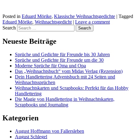
Posted in
Eduard Mörike
,
Klassische Weihnachtsgedichte
|
Tagged
Eduard Mörike
,
Weihnachtsgedicht
|
Leave a comment
Search
Neueste Beiträge
Sprüche und Gedichte für Freunde bis 30 Jahren
Sprüche und Gedichte für Freunde um die 30
Moderne Sprüche für Oma und Opa
Das „Weihnachtsbuch“ vom Midas Verlag (Rezension)
Dein Handlettering Adventsbuch mit 24 Seiten und
Weihnachtssprüchen
Weihnachtskarten und Scrapbooks: Perfekt für das Hobby
Handlettering
Die Magie von Handlettering in Weihnachtskarten,
Scrapbooks und Journaling
Kategorien
August Hoffmann von Fallersleben
August Schlegel