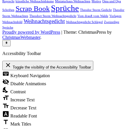
Ruprecht
künstliche Weihnachtsbäume
Miniaturhaus Weihnachten
Motive
Oma und Opa
Sprüche
Scrap Book
Schriften
Theodor Storm Gedicht
Theodor
Storm Weihnachten
Theodort Storm Weihnachtsgedicht
Vom drauß vom Walde
Vorlagen
Weihnachtsgedicht
Weihnachtsbild
Weihnachtsgedicht Schlegel
Zweizeilige
Sprüche
Proudly powered by WordPress
|
Theme: ChristmasPress by
ChristmasWebmaster
.
Accessibility Toolbar
close
Toggle the visibility of the Accessibility Toolbar
keyboard
Keyboard Navigation
visibility_off
Disable Animations
nights_stay
Contrast
format_size
Increase Text
text_fields
Decrease Text
font_download
Readable Font
title
Mark Titles