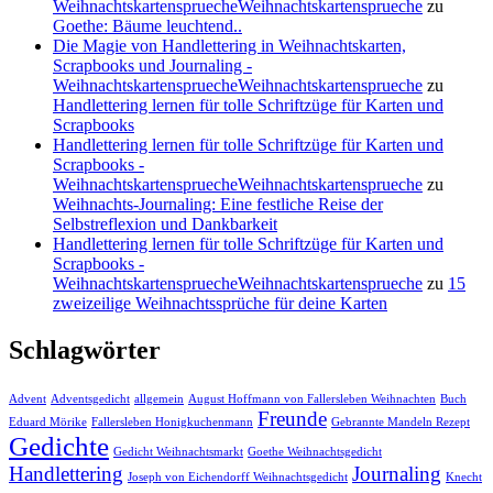
WeihnachtskartenspruecheWeihnachtskartensprueche
zu
Goethe: Bäume leuchtend..
Die Magie von Handlettering in Weihnachtskarten,
Scrapbooks und Journaling -
WeihnachtskartenspruecheWeihnachtskartensprueche
zu
Handlettering lernen für tolle Schriftzüge für Karten und
Scrapbooks
Handlettering lernen für tolle Schriftzüge für Karten und
Scrapbooks -
WeihnachtskartenspruecheWeihnachtskartensprueche
zu
Weihnachts-Journaling: Eine festliche Reise der
Selbstreflexion und Dankbarkeit
Handlettering lernen für tolle Schriftzüge für Karten und
Scrapbooks -
WeihnachtskartenspruecheWeihnachtskartensprueche
zu
15
zweizeilige Weihnachtssprüche für deine Karten
Schlagwörter
Advent
Adventsgedicht
allgemein
August Hoffmann von Fallersleben Weihnachten
Buch
Freunde
Eduard Mörike
Fallersleben Honigkuchenmann
Gebrannte Mandeln Rezept
Gedichte
Gedicht Weihnachtsmarkt
Goethe Weihnachtsgedicht
Handlettering
Journaling
Joseph von Eichendorff Weihnachtsgedicht
Knecht