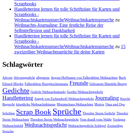
Scrapbooks
Handlettering lernen für tolle Schriftzüge für Karten und
Scrapbooks -
WeihnachtskartenspruecheWeihnachtskartensprueche
zu
Weihnachts-Journaling: Eine festliche Reise der
Selbstreflexion und Dankbarkeit
Handlettering lernen für tolle Schriftzüge für Karten und
Scrapbooks -
WeihnachtskartenspruecheWeihnachtskartensprueche
zu
15
zweizeilige Weihnachtssprüche für deine Karten
Schlagwörter
Advent
Adventsgedicht
allgemein
August Hoffmann von Fallersleben Weihnachten
Buch
Freunde
Eduard Mörike
Fallersleben Honigkuchenmann
Gebrannte Mandeln Rezept
Gedichte
Gedicht Weihnachtsmarkt
Goethe Weihnachtsgedicht
Handlettering
Journaling
Joseph von Eichendorff Weihnachtsgedicht
Knecht
Ruprecht
künstliche Weihnachtsbäume
Miniaturhaus Weihnachten
Motive
Oma und Opa
Sprüche
Scrap Book
Schriften
Theodor Storm Gedicht
Theodor
Storm Weihnachten
Theodort Storm Weihnachtsgedicht
Vom drauß vom Walde
Vorlagen
Weihnachtsgedicht
Weihnachtsbild
Weihnachtsgedicht Schlegel
Zweizeilige
Sprüche