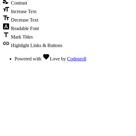
nights_stay
Contrast
format_size
Increase Text
text_fields
Decrease Text
font_download
Readable Font
title
Mark Titles
link
Highlight Links & Buttons
favorite
Powered with
Love
by
Codenroll