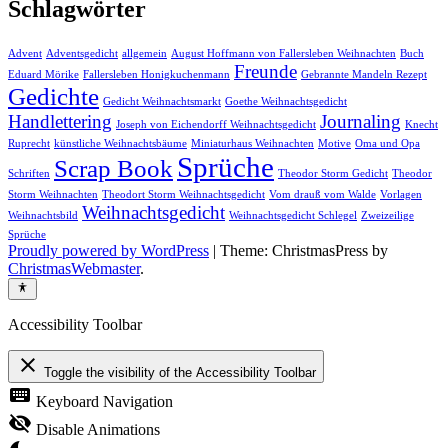
Schlagwörter
Advent
Adventsgedicht
allgemein
August Hoffmann von Fallersleben Weihnachten
Buch
Freunde
Eduard Mörike
Fallersleben Honigkuchenmann
Gebrannte Mandeln Rezept
Gedichte
Gedicht Weihnachtsmarkt
Goethe Weihnachtsgedicht
Handlettering
Journaling
Joseph von Eichendorff Weihnachtsgedicht
Knecht
Ruprecht
künstliche Weihnachtsbäume
Miniaturhaus Weihnachten
Motive
Oma und Opa
Sprüche
Scrap Book
Schriften
Theodor Storm Gedicht
Theodor
Storm Weihnachten
Theodort Storm Weihnachtsgedicht
Vom drauß vom Walde
Vorlagen
Weihnachtsgedicht
Weihnachtsbild
Weihnachtsgedicht Schlegel
Zweizeilige
Sprüche
Proudly powered by WordPress
|
Theme: ChristmasPress by
ChristmasWebmaster
.
Accessibility Toolbar
close
Toggle the visibility of the Accessibility Toolbar
keyboard
Keyboard Navigation
visibility_off
Disable Animations