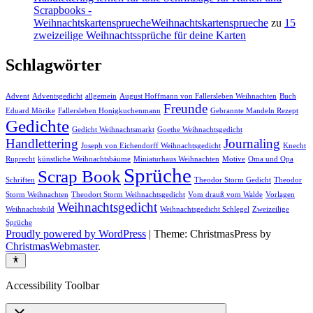
Scrapbooks -
WeihnachtskartenspruecheWeihnachtskartensprueche
zu
15
zweizeilige Weihnachtssprüche für deine Karten
Schlagwörter
Advent
Adventsgedicht
allgemein
August Hoffmann von Fallersleben Weihnachten
Buch
Freunde
Eduard Mörike
Fallersleben Honigkuchenmann
Gebrannte Mandeln Rezept
Gedichte
Gedicht Weihnachtsmarkt
Goethe Weihnachtsgedicht
Handlettering
Journaling
Joseph von Eichendorff Weihnachtsgedicht
Knecht
Ruprecht
künstliche Weihnachtsbäume
Miniaturhaus Weihnachten
Motive
Oma und Opa
Sprüche
Scrap Book
Schriften
Theodor Storm Gedicht
Theodor
Storm Weihnachten
Theodort Storm Weihnachtsgedicht
Vom drauß vom Walde
Vorlagen
Weihnachtsgedicht
Weihnachtsbild
Weihnachtsgedicht Schlegel
Zweizeilige
Sprüche
Proudly powered by WordPress
|
Theme: ChristmasPress by
ChristmasWebmaster
.
Accessibility Toolbar