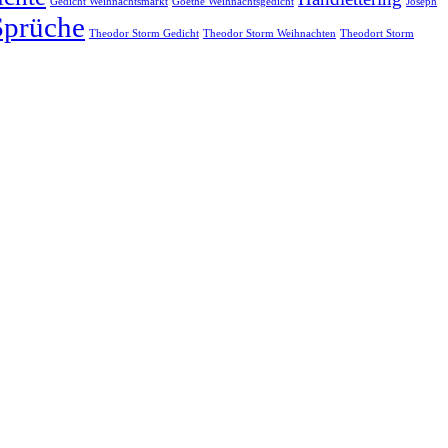
Gedicht Weihnachtsmarkt
Goethe Weihnachtsgedicht
Joseph
Sprüche
Theodor Storm Gedicht
Theodor Storm Weihnachten
Theodort Storm