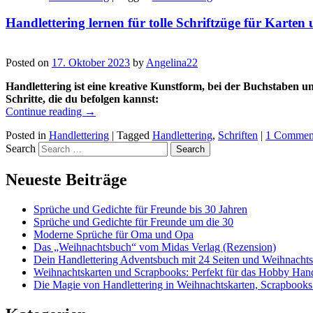
Handlettering lernen für tolle Schriftzüge für Karte
Posted on
17. Oktober 2023
by
Angelina22
Handlettering ist eine kreative Kunstform, bei der Buchstaben u
Schritte, die du befolgen kannst:
Continue reading
→
Posted in
Handlettering
|
Tagged
Handlettering
,
Schriften
|
1 Commen
Search
Neueste Beiträge
Sprüche und Gedichte für Freunde bis 30 Jahren
Sprüche und Gedichte für Freunde um die 30
Moderne Sprüche für Oma und Opa
Das „Weihnachtsbuch“ vom Midas Verlag (Rezension)
Dein Handlettering Adventsbuch mit 24 Seiten und Weihnacht
Weihnachtskarten und Scrapbooks: Perfekt für das Hobby Hand
Die Magie von Handlettering in Weihnachtskarten, Scrapbooks