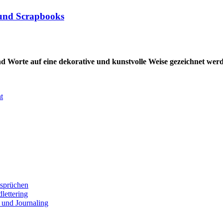
n und Scrapbooks
nd Worte auf eine dekorative und kunstvolle Weise gezeichnet wer
t
ssprüchen
lettering
 und Journaling