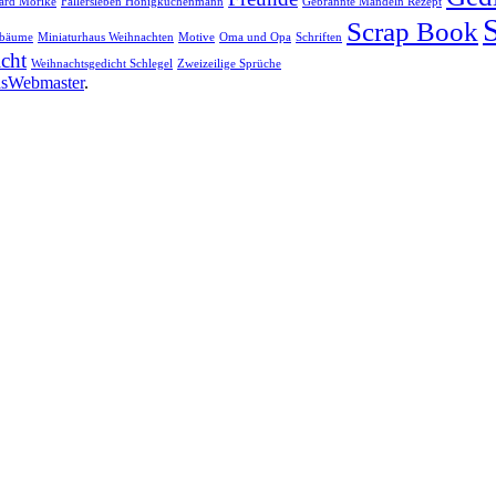
ard Mörike
Fallersleben Honigkuchenmann
Gebrannte Mandeln Rezept
Scrap Book
sbäume
Miniaturhaus Weihnachten
Motive
Oma und Opa
Schriften
cht
Weihnachtsgedicht Schlegel
Zweizeilige Sprüche
asWebmaster
.