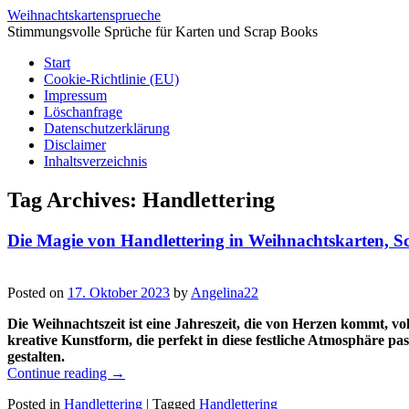
Weihnachtskartensprueche
Stimmungsvolle Sprüche für Karten und Scrap Books
Start
Cookie-Richtlinie (EU)
Impressum
Löschanfrage
Datenschutzerklärung
Disclaimer
Inhaltsverzeichnis
Tag Archives:
Handlettering
Die Magie von Handlettering in Weihnachtskarten, 
Posted on
17. Oktober 2023
by
Angelina22
Die Weihnachtszeit ist eine Jahreszeit, die von Herzen kommt, vo
kreative Kunstform, die perfekt in diese festliche Atmosphäre p
gestalten.
Continue reading
→
Posted in
Handlettering
|
Tagged
Handlettering