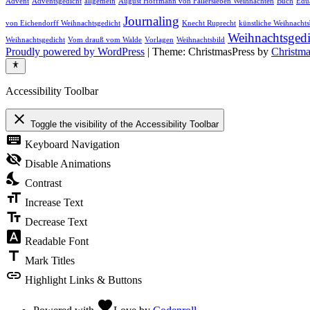
Advent
Adventsgedicht
allgemein
August Hoffmann von Fallersleben Weihnachten
Buch
Edu
Journaling
von Eichendorff Weihnachtsgedicht
Knecht Ruprecht
künstliche Weihnacht
Weihnachtsgedi
Weihnachtsgedicht
Vom drauß vom Walde
Vorlagen
Weihnachtsbild
Proudly powered by WordPress
|
Theme: ChristmasPress by
Christm
Accessibility Toolbar
close
Toggle the visibility of the Accessibility Toolbar
keyboard
Keyboard Navigation
visibility_off
Disable Animations
nights_stay
Contrast
format_size
Increase Text
text_fields
Decrease Text
font_download
Readable Font
title
Mark Titles
link
Highlight Links & Buttons
favorite