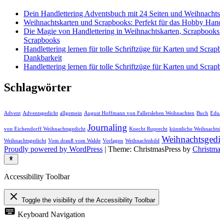
Dein Handlettering Adventsbuch mit 24 Seiten und Weihnacht
Weihnachtskarten und Scrapbooks: Perfekt für das Hobby Hand
Die Magie von Handlettering in Weihnachtskarten, Scrapbooks
Scrapbooks
Handlettering lernen für tolle Schriftzüge für Karten und Sc
Dankbarkeit
Handlettering lernen für tolle Schriftzüge für Karten und Sc
Schlagwörter
Advent
Adventsgedicht
allgemein
August Hoffmann von Fallersleben Weihnachten
Buch
Edu
Journaling
von Eichendorff Weihnachtsgedicht
Knecht Ruprecht
künstliche Weihnacht
Weihnachtsgedi
Weihnachtsgedicht
Vom drauß vom Walde
Vorlagen
Weihnachtsbild
Proudly powered by WordPress
|
Theme: ChristmasPress by
Christm
Accessibility Toolbar
close
Toggle the visibility of the Accessibility Toolbar
keyboard
Keyboard Navigation