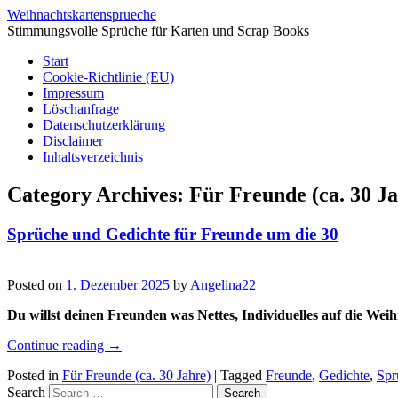
Weihnachtskartensprueche
Stimmungsvolle Sprüche für Karten und Scrap Books
Start
Cookie-Richtlinie (EU)
Impressum
Löschanfrage
Datenschutzerklärung
Disclaimer
Inhaltsverzeichnis
Category Archives:
Für Freunde (ca. 30 J
Sprüche und Gedichte für Freunde um die 30
Posted on
1. Dezember 2025
by
Angelina22
Du willst deinen Freunden was Nettes, Individuelles auf die Wei
Continue reading
→
Posted in
Für Freunde (ca. 30 Jahre)
|
Tagged
Freunde
,
Gedichte
,
Spr
Search