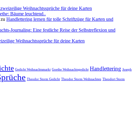
 zweizeilige Weihnachtssprüche für deine Karten
ethe: Bäume leuchtend..
zu
Handlettering lernen für tolle Schriftzüge für Karten und
chts-Journaling: Eine festliche Reise der Selbstreflexion und
izeilige Weihnachtssprüche für deine Karten
ichte
Handlettering
Gedicht Weihnachtsmarkt
Goethe Weihnachtsgedicht
Joseph
Sprüche
Theodor Storm Gedicht
Theodor Storm Weihnachten
Theodort Storm