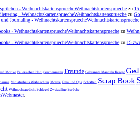
ssprüchen - WeihnachtskartenspruecheWeihnachtskartensprueche
zu
15
lettering - WeihnachtskartenspruecheWeihnachtskartensprueche
zu
Go
 und Journaling - WeihnachtskartenspruecheWeihnachtskartensprueche
rapbooks - WeihnachtskartenspruecheWeihnachtskartensprueche
zu
Weihna
rapbooks - WeihnachtskartenspruecheWeihnachtskartensprueche
zu
15 zwe
Ged
Freunde
ard Mörike
Fallersleben Honigkuchenmann
Gebrannte Mandeln Rezept
Scrap Book
sbäume
Miniaturhaus Weihnachten
Motive
Oma und Opa
Schriften
cht
Weihnachtsgedicht Schlegel
Zweizeilige Sprüche
asWebmaster
.