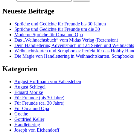
Neueste Beiträge
Sprüche und Gedichte für Freunde bis 30 Jahren
Sprüche und Gedichte für Freunde um die 30
Moderne Sprüche für Oma und Opa
Das „Weihnachtsbuch“ vom Midas Verlag (Rezension)
Dein Handlettering Adventsbuch mit 24 Seiten und Weihnacht
Weihnachtskarten und Scrapbooks: Perfekt für das Hobby Hand
Die Magie von Handlettering in Weihnachtskarten, Scrapbooks
Kategorien
August Hoffmann von Fallersleben
August Schlegel
Eduard Mörike
Für Freunde (bis 30 Jahre)
Für Freunde (ca. 30 Jahre)
Für Oma und Opa
Goethe
Gottfried Keller
Handlettering
Joseph von Eichendorff