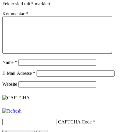
Felder sind mit
*
markiert
Kommentar
*
Name
*
E-Mail-Adresse
*
Website
CAPTCHA Code
*